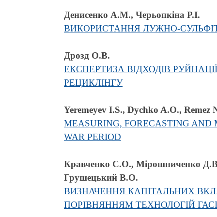
Денисенко А.М., Черьопкіна Р.І.
ВИКОРИСТАННЯ ЛУЖНО-СУЛЬФІТ
Дрозд О.В.
ЕКСПЕРТИЗА ВІДХОДІВ РУЙНАЦІ
РЕЦИКЛІНГУ
Yeremeyev I.S., Dychko A.O., Remez N
MEASURING, FORECASTING AND 
WAR PERIOD
Кравченко C.О., Мірошниченко Д.В.,
Грушецький В.О.
ВИЗНАЧЕННЯ КАПІТАЛЬНИХ ВКЛ
ПОРІВНЯННЯМ ТЕХНОЛОГІЙ ГАС