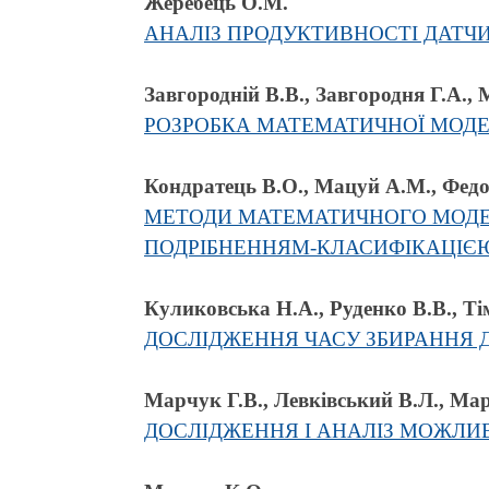
Жеребець О.М.
АНАЛІЗ ПРОДУКТИВНОСТІ ДАТЧИК
Завгородній В.В., Завгородня Г.А.,
РОЗРОБКА МАТЕМАТИЧНОЇ МОДЕЛ
Кондратець В.О., Мацуй А.М., Федо
МЕТОДИ МАТЕМАТИЧНОГО МОДЕЛ
ПОДРІБНЕННЯМ-КЛАСИФІКАЦІЄ
Куликовська Н.А., Руденко В.В., Т
ДОСЛІДЖЕННЯ ЧАСУ ЗБИРАННЯ Д
Марчук Г.В., Левківський В.Л., Ма
ДОСЛІДЖЕННЯ І АНАЛІЗ МОЖЛИ