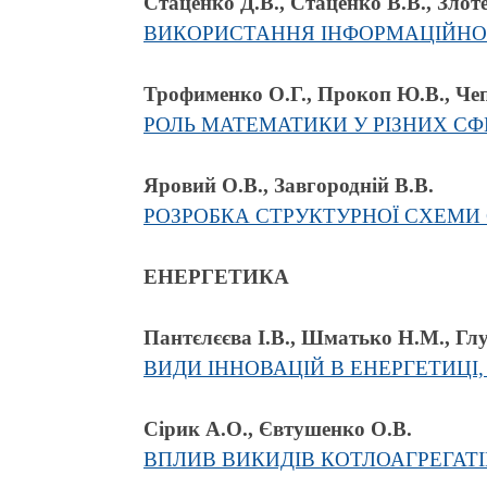
Стаценко Д.В., Стаценко В.В., Зло
ВИКОРИСТАННЯ ІНФОРМАЦІЙНО-
Трофименко О.Г., Прокоп Ю.В., Чеп
РОЛЬ МАТЕМАТИКИ У РІЗНИХ С
Яровий О.В., Завгородній В.В.
РОЗРОБКА СТРУКТУРНОЇ СХЕМИ
ЕНЕРГЕТИКА
Пантєлєєва І.В., Шматько Н.М., Гл
ВИДИ ІННОВАЦІЙ В ЕНЕРГЕТИЦІ
Сірик А.О., Євтушенко О.В.
ВПЛИВ ВИКИДІВ КОТЛОАГРЕГАТ