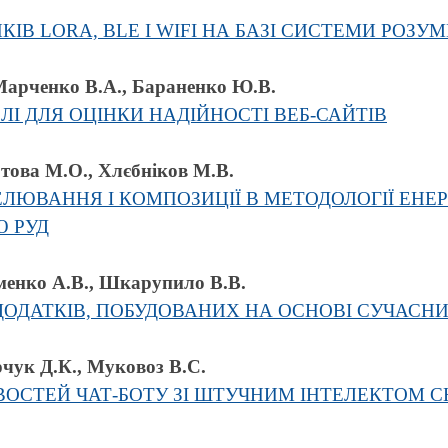
ІВ LORA, BLE І WIFI НА БАЗІ СИСТЕМИ РОЗУ
 Марченко В.А., Бараненко Ю.В.
І ДЛЯ ОЦІНКИ НАДІЙНОСТІ ВЕБ-САЙТІВ
това М.О., Хлєбніков М.В.
ЮВАННЯ І КОМПОЗИЦІЇ В МЕТОДОЛОГІЇ ЕНЕ
Ю РУД
іменко А.В., Шкарупило В.В.
ОДАТКІВ, ПОБУДОВАНИХ НА ОСНОВІ СУЧАСНИ
рчук Д.К., Муковоз В.C.
ВОСТЕЙ ЧАТ-БОТУ ЗІ ШТУЧНИМ ІНТЕЛЕКТОМ C