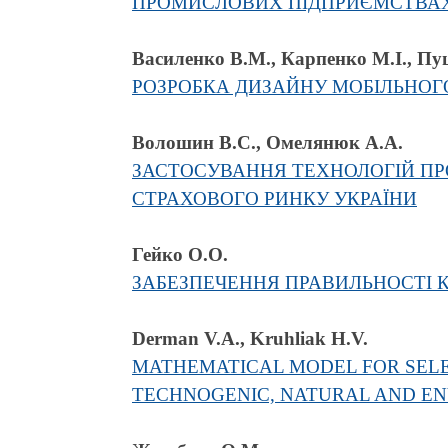
ПРОМИСЛОВИХ ПІДПРИЄМСТВА
Василенко В.М., Карпенко М.І., Пуц
РОЗРОБКА ДИЗАЙНУ МОБІЛЬНОГ
Волошин В.С., Омелянюк А.А.
ЗАСТОСУВАННЯ ТЕХНОЛОГІЙ ПР
СТРАХОВОГО РИНКУ УКРАЇНИ
Гейко О.О.
ЗАБЕЗПЕЧЕННЯ ПРАВИЛЬНОСТІ 
Derman V.A., Kruhliak H.V.
MATHEMATICAL MODEL FOR SELEC
TECHNOGENIC, NATURAL AND E