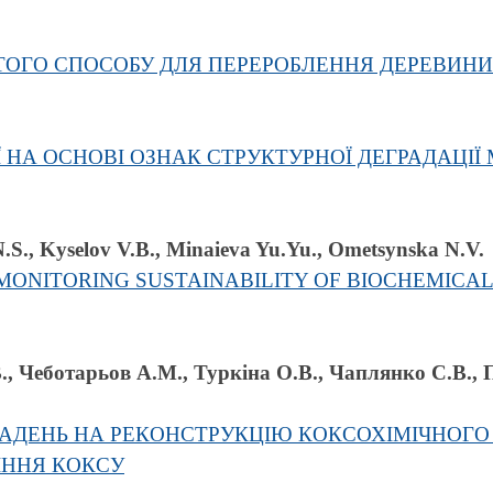
ОГО СПОСОБУ ДЛЯ ПЕРЕРОБЛЕННЯ ДЕРЕВИНИ
Ї НА ОСНОВІ ОЗНАК СТРУКТУРНОЇ ДЕГРАДАЦІЇ
.S., Kyselov V.B., Minaieva Yu.Yu., Ometsynska N.V.
MONITORING SUSTAINABILITY OF BIOCHEMICA
 Чеботарьов А.М., Туркіна О.В., Чаплянко С.В., П
АДЕНЬ НА РЕКОНСТРУКЦІЮ КОКСОХІМІЧНОГО
ІННЯ КОКСУ