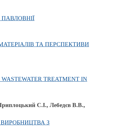
 ПАВЛОВНІЇ
 МАТЕРІАЛІВ ТА ПЕРСПЕКТИВИ
L WASTEWATER TREATMENT IN
риплоцький С.І., Лебедєв В.В.,
 ВИРОБНИЦТВА З