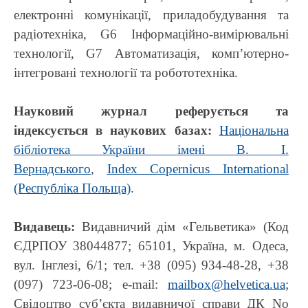
електронні комунікації, приладобудування та
радіотехніка, G6 Інформаційно-вимірювальні
технології, G7 Автоматизація, комп’ютерно-
інтегровані технології та робототехніка.
Науковий журнал реферується та
індексується в наукових базах
:
Національна
бібліотека України імені В. І.
Вернадського
,
Index Copernicus International
(Республіка Польща)
.
Видавець:
Видавничий дім «Гельветика» (Код
ЄДРПОУ 38044877; 65101, Україна, м. Одеса,
вул. Інглезі, 6/1; тел. +38 (095) 934-48-28, +38
(097) 723-06-08; e-mail:
mailbox@helvetica.ua
;
Свідоцтво суб’єкта видавничої справи ДК No