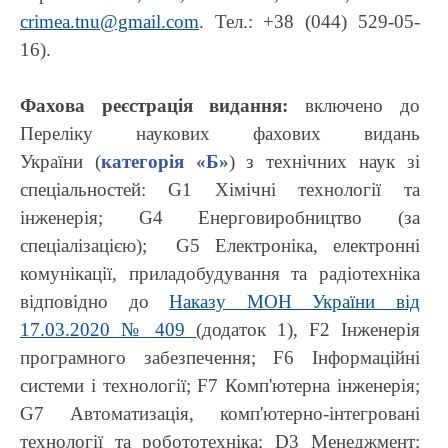
crimea.tnu@gmail.com
. Тел.: +38 (044) 529-05-
16).
Фахова реєстрація видання:
включено до
Переліку наукових фахових видань
України (
категорія «Б»
) з технічних наук зі
спеціальностей: G1 Хімічні технології та
інженерія; G4 Енерговиробництво (за
спеціалізацією); G5 Електроніка, електронні
комунікації, приладобудування та радіотехніка
відповідно до
Наказу МОН України від
17.03.2020 № 409
(додаток 1), F2 Інженерія
програмного забезпечення; F6 Інформаційні
системи і технології; F7 Комп'ютерна інженерія;
G7 Автоматизація, комп'ютерно-інтегровані
технології та робототехніка; D3 Менеджмент;